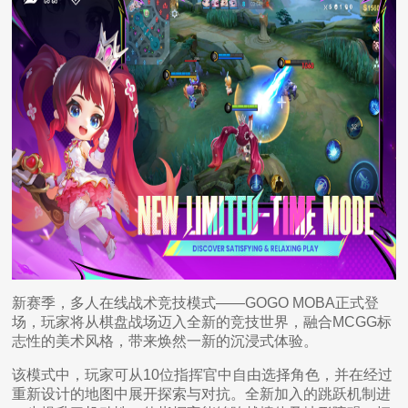
新赛季，多人在线战术竞技模式——GOGO MOBA正式登
场，玩家将从棋盘战场迈入全新的竞技世界，融合MCGG标
志性的美术风格，带来焕然一新的沉浸式体验。
该模式中，玩家可从10位指挥官中自由选择角色，并在经过
重新设计的地图中展开探索与对抗。全新加入的跳跃机制进