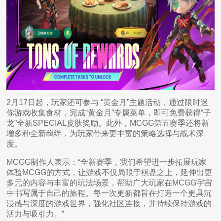
2月17日起，玩家还可参与 “黄金月”主题活动，通过限时迷
你游戏收集食材，完成“黄金月”专属菜单，即可免费获得“子
龙”全新SPECIAL皮肤奖励。此外，MCGG第五赛季还将新
增多种全新羁绊，为玩家带来更丰富的策略选择与战术深
度。
MCGG制作人表示：“全新赛季，我们希望进一步拓展玩家
体验MCGG的方式，让游戏不仅局限于棋盘之上，延伸出更
多元的内容与丰富的玩法场景，帮助广大玩家在MCGG宇宙
中书写属于自己的旅程。每一次更新都旨在打造一个更具沉
浸感与深度的游戏世界，强化社区连接，并持续保持游戏的
活力与吸引力。”