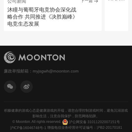
下一篇
公司新闻
沐瞳与葡萄牙电竞协会深化战
略合作 共同推进《决胜巅峰》
电竞生态发展
廉政举报邮箱：myjsgwh@moonton.com
积极健康的游戏心态是健康游戏的开端，请您合理控制游戏时间，避免沉溺游戏
影响生活，注意自我保护，防范网络陷阱。
© Moonton
. All rights reserved.
沪公网安备 31011202007151号
增值电信业务经营许可证编号：沪B2-20170181
沪ICP备16046748号-1